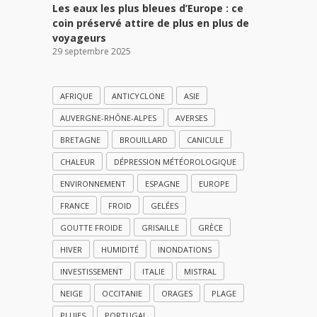
Les eaux les plus bleues d’Europe : ce
coin préservé attire de plus en plus de
voyageurs
29 septembre 2025
AFRIQUE
ANTICYCLONE
ASIE
AUVERGNE-RHÔNE-ALPES
AVERSES
BRETAGNE
BROUILLARD
CANICULE
CHALEUR
DÉPRESSION MÉTÉOROLOGIQUE
ENVIRONNEMENT
ESPAGNE
EUROPE
FRANCE
FROID
GELÉES
GOUTTE FROIDE
GRISAILLE
GRÈCE
HIVER
HUMIDITÉ
INONDATIONS
INVESTISSEMENT
ITALIE
MISTRAL
NEIGE
OCCITANIE
ORAGES
PLAGE
PLUIES
PORTUGAL