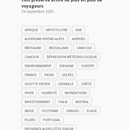
voyageurs
29 septembre 2025
AFRIQUE
ANTICYCLONE
ASIE
AUVERGNE-RHÔNE-ALPES
AVERSES
BRETAGNE
BROUILLARD
CANICULE
CHALEUR
DÉPRESSION MÉTÉOROLOGIQUE
ENVIRONNEMENT
ESPAGNE
EUROPE
FRANCE
FROID
GELÉES
GOUTTE FROIDE
GRISAILLE
GRÈCE
HIVER
HUMIDITÉ
INONDATIONS
INVESTISSEMENT
ITALIE
MISTRAL
NEIGE
OCCITANIE
ORAGES
PLAGE
PLUIES
PORTUGAL
PROVENCE-ALPES-CÔTE D'AZUR