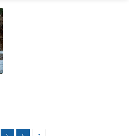
5
6
7