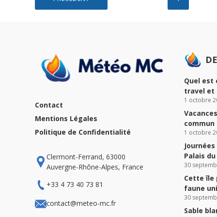
des
publications
DE
Quel est 
travel et
1 octobre 2
Contact
Vacances 
Mentions Légales
commun à
Politique de Confidentialité
1 octobre 2
Journées 
Palais d
Clermont-Ferrand, 63000
30 septemb
Auvergne-Rhône-Alpes, France
Cette île
+33 4 73 40 73 81
faune un
30 septemb
contact@meteo-mc.fr
Sable bla