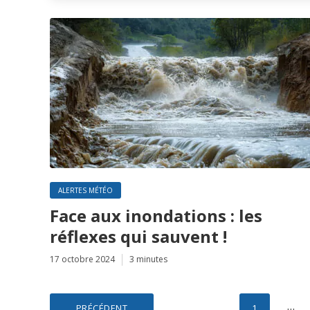
ALERTES MÉTÉO
Face aux inondations : les
réflexes qui sauvent !
17 octobre 2024
3 minutes
Pagination
…
PRÉCÉDENT
1