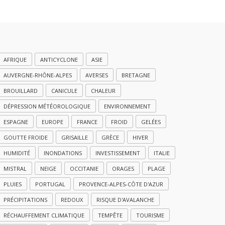
AFRIQUE
ANTICYCLONE
ASIE
AUVERGNE-RHÔNE-ALPES
AVERSES
BRETAGNE
BROUILLARD
CANICULE
CHALEUR
DÉPRESSION MÉTÉOROLOGIQUE
ENVIRONNEMENT
ESPAGNE
EUROPE
FRANCE
FROID
GELÉES
GOUTTE FROIDE
GRISAILLE
GRÈCE
HIVER
HUMIDITÉ
INONDATIONS
INVESTISSEMENT
ITALIE
MISTRAL
NEIGE
OCCITANIE
ORAGES
PLAGE
PLUIES
PORTUGAL
PROVENCE-ALPES-CÔTE D'AZUR
PRÉCIPITATIONS
REDOUX
RISQUE D'AVALANCHE
RÉCHAUFFEMENT CLIMATIQUE
TEMPÊTE
TOURISME