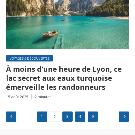
VOYAGES & DÉCOUVERTES
À moins d’une heure de Lyon, ce
lac secret aux eaux turquoise
émerveille les randonneurs
15 août 2025
2 minutes
Pagination
1
3
4
9
2
des