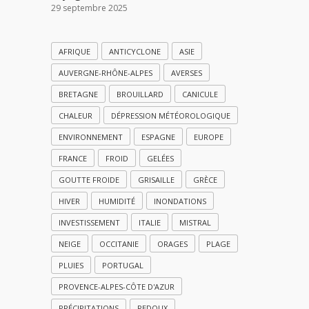
29 septembre 2025
AFRIQUE
ANTICYCLONE
ASIE
AUVERGNE-RHÔNE-ALPES
AVERSES
BRETAGNE
BROUILLARD
CANICULE
CHALEUR
DÉPRESSION MÉTÉOROLOGIQUE
ENVIRONNEMENT
ESPAGNE
EUROPE
FRANCE
FROID
GELÉES
GOUTTE FROIDE
GRISAILLE
GRÈCE
HIVER
HUMIDITÉ
INONDATIONS
INVESTISSEMENT
ITALIE
MISTRAL
NEIGE
OCCITANIE
ORAGES
PLAGE
PLUIES
PORTUGAL
PROVENCE-ALPES-CÔTE D'AZUR
PRÉCIPITATIONS
REDOUX