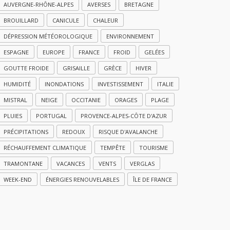
AUVERGNE-RHÔNE-ALPES
AVERSES
BRETAGNE
BROUILLARD
CANICULE
CHALEUR
DÉPRESSION MÉTÉOROLOGIQUE
ENVIRONNEMENT
ESPAGNE
EUROPE
FRANCE
FROID
GELÉES
GOUTTE FROIDE
GRISAILLE
GRÈCE
HIVER
HUMIDITÉ
INONDATIONS
INVESTISSEMENT
ITALIE
MISTRAL
NEIGE
OCCITANIE
ORAGES
PLAGE
PLUIES
PORTUGAL
PROVENCE-ALPES-CÔTE D'AZUR
PRÉCIPITATIONS
REDOUX
RISQUE D'AVALANCHE
RÉCHAUFFEMENT CLIMATIQUE
TEMPÊTE
TOURISME
TRAMONTANE
VACANCES
VENTS
VERGLAS
WEEK-END
ÉNERGIES RENOUVELABLES
ÎLE DE FRANCE