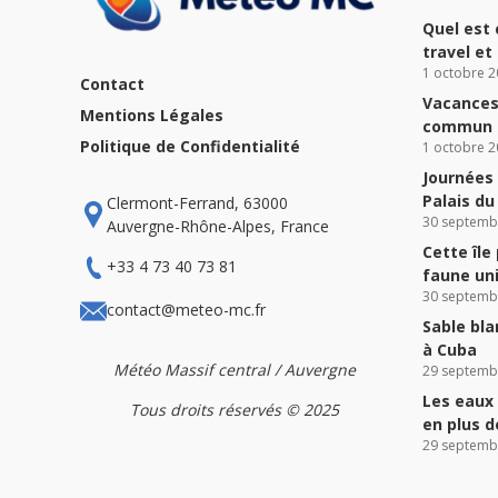
Quel est 
travel et
1 octobre 2
Contact
Vacances 
Mentions Légales
commun à
Politique de Confidentialité
1 octobre 2
Journées 
Palais d
Clermont-Ferrand, 63000
30 septemb
Auvergne-Rhône-Alpes, France
Cette île
+33 4 73 40 73 81
faune un
30 septemb
contact@meteo-mc.fr
Sable bla
à Cuba
Météo Massif central / Auvergne
29 septemb
Les eaux 
Tous droits réservés © 2025
en plus 
29 septemb