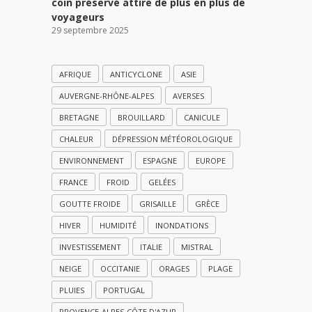
coin préservé attire de plus en plus de
voyageurs
29 septembre 2025
AFRIQUE
ANTICYCLONE
ASIE
AUVERGNE-RHÔNE-ALPES
AVERSES
BRETAGNE
BROUILLARD
CANICULE
CHALEUR
DÉPRESSION MÉTÉOROLOGIQUE
ENVIRONNEMENT
ESPAGNE
EUROPE
FRANCE
FROID
GELÉES
GOUTTE FROIDE
GRISAILLE
GRÈCE
HIVER
HUMIDITÉ
INONDATIONS
INVESTISSEMENT
ITALIE
MISTRAL
NEIGE
OCCITANIE
ORAGES
PLAGE
PLUIES
PORTUGAL
PROVENCE-ALPES-CÔTE D'AZUR