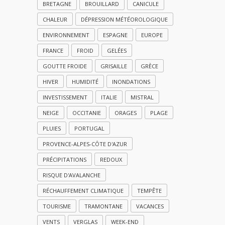
BRETAGNE
BROUILLARD
CANICULE
CHALEUR
DÉPRESSION MÉTÉOROLOGIQUE
ENVIRONNEMENT
ESPAGNE
EUROPE
FRANCE
FROID
GELÉES
GOUTTE FROIDE
GRISAILLE
GRÈCE
HIVER
HUMIDITÉ
INONDATIONS
INVESTISSEMENT
ITALIE
MISTRAL
NEIGE
OCCITANIE
ORAGES
PLAGE
PLUIES
PORTUGAL
PROVENCE-ALPES-CÔTE D'AZUR
PRÉCIPITATIONS
REDOUX
RISQUE D'AVALANCHE
RÉCHAUFFEMENT CLIMATIQUE
TEMPÊTE
TOURISME
TRAMONTANE
VACANCES
VENTS
VERGLAS
WEEK-END