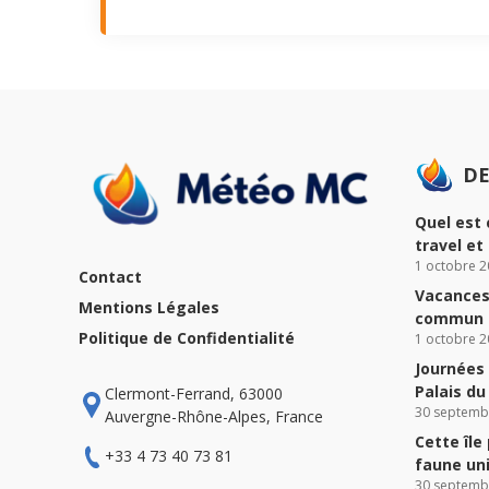
DE
Quel est 
travel et
1 octobre 2
Contact
Vacances 
Mentions Légales
commun à
Politique de Confidentialité
1 octobre 2
Journées 
Palais d
Clermont-Ferrand, 63000
30 septemb
Auvergne-Rhône-Alpes, France
Cette île
+33 4 73 40 73 81
faune un
30 septemb