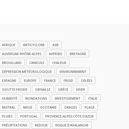
AFRIQUE
ANTICYCLONE
ASIE
AUVERGNE-RHÔNE-ALPES
AVERSES
BRETAGNE
BROUILLARD
CANICULE
CHALEUR
DÉPRESSION MÉTÉOROLOGIQUE
ENVIRONNEMENT
ESPAGNE
EUROPE
FRANCE
FROID
GELÉES
GOUTTE FROIDE
GRISAILLE
GRÈCE
HIVER
HUMIDITÉ
INONDATIONS
INVESTISSEMENT
ITALIE
MISTRAL
NEIGE
OCCITANIE
ORAGES
PLAGE
PLUIES
PORTUGAL
PROVENCE-ALPES-CÔTE D'AZUR
PRÉCIPITATIONS
REDOUX
RISQUE D'AVALANCHE