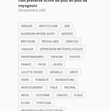
coin préservé attire de plus en plus de
voyageurs
29 septembre 2025
AFRIQUE
ANTICYCLONE
ASIE
AUVERGNE-RHÔNE-ALPES
AVERSES
BRETAGNE
BROUILLARD
CANICULE
CHALEUR
DÉPRESSION MÉTÉOROLOGIQUE
ENVIRONNEMENT
ESPAGNE
EUROPE
FRANCE
FROID
GELÉES
GOUTTE FROIDE
GRISAILLE
GRÈCE
HIVER
HUMIDITÉ
INONDATIONS
INVESTISSEMENT
ITALIE
MISTRAL
NEIGE
OCCITANIE
ORAGES
PLAGE
PLUIES
PORTUGAL
PROVENCE-ALPES-CÔTE D'AZUR