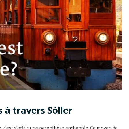
 à travers Sóller
r
, c’est s’offrir une parenthèse enchantée. Ce moyen de