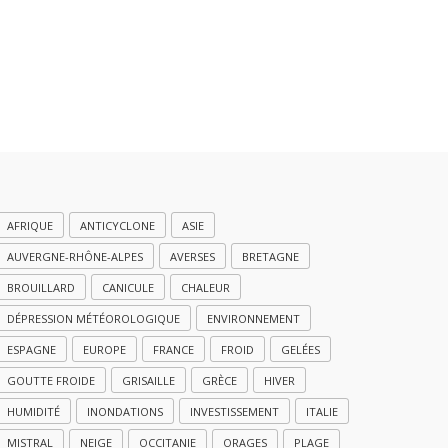
AFRIQUE
ANTICYCLONE
ASIE
AUVERGNE-RHÔNE-ALPES
AVERSES
BRETAGNE
BROUILLARD
CANICULE
CHALEUR
DÉPRESSION MÉTÉOROLOGIQUE
ENVIRONNEMENT
ESPAGNE
EUROPE
FRANCE
FROID
GELÉES
GOUTTE FROIDE
GRISAILLE
GRÈCE
HIVER
HUMIDITÉ
INONDATIONS
INVESTISSEMENT
ITALIE
MISTRAL
NEIGE
OCCITANIE
ORAGES
PLAGE